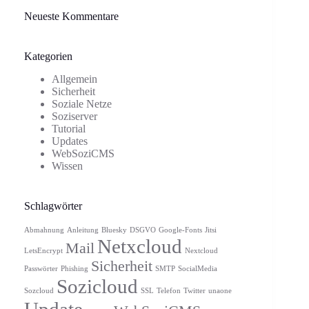
Neueste Kommentare
Kategorien
Allgemein
Sicherheit
Soziale Netze
Soziserver
Tutorial
Updates
WebSoziCMS
Wissen
Schlagwörter
Abmahnung
Anleitung
Bluesky
DSGVO
Google-Fonts
Jitsi
Netxcloud
Mail
LetsEncrypt
Nextcloud
Sicherheit
Passwörter
Phishing
SMTP
SocialMedia
Sozicloud
Sozcloud
SSL
Telefon
Twitter
unaone
Update