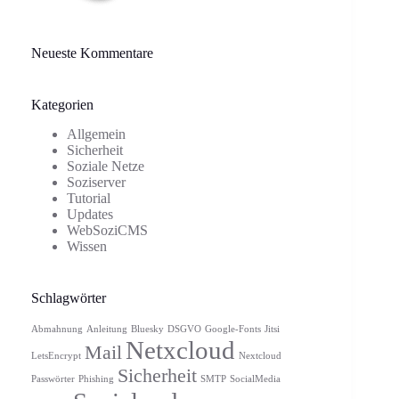
Neueste Kommentare
Kategorien
Allgemein
Sicherheit
Soziale Netze
Soziserver
Tutorial
Updates
WebSoziCMS
Wissen
Schlagwörter
Abmahnung
Anleitung
Bluesky
DSGVO
Google-Fonts
Jitsi
Netxcloud
Mail
LetsEncrypt
Nextcloud
Sicherheit
Passwörter
Phishing
SMTP
SocialMedia